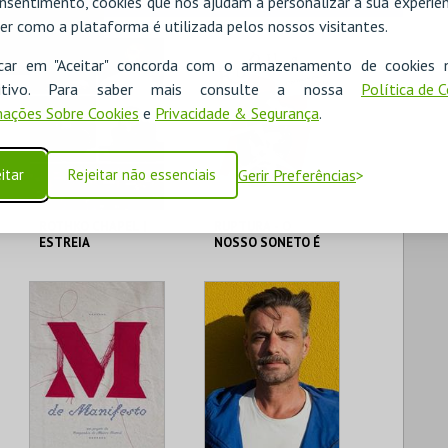
nsentimento, cookies que nos ajudam a personalizar a sua experiên
er como a plataforma é utilizada pelos nossos visitantes.
icar em "Aceitar" concorda com o armazenamento de cookies 
ositivo. Para saber mais consulte a nossa
Política de 
ações Sobre Cookies
e
Privacidade & Segurança
.
itar
Rejeitar não essenciais
Gerir Preferências
ROTHKO CHAPEL |
RUPTURA - O
ESTREIA
NOSSO SONETO É
UMA TELA |
ESTREIA
CASA DAS ARTES
CASA DAS ARTES
FAMALICÃO
FAMALICÃO
MAIS INFO
MAIS INFO
COMPRAR
COMPRAR