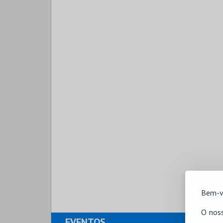
Bem-v
O noss
EVENTOS