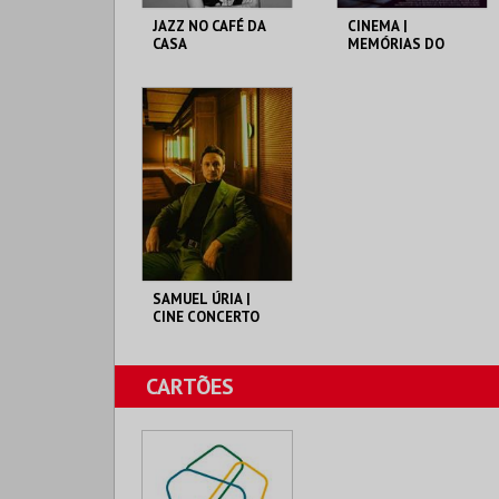
JAZZ NO CAFÉ DA
CINEMA |
CASA
MEMÓRIAS DO
CÁRCERE
CASA DAS ARTES
CASA DAS ARTES
FAMALICÃO
FAMALICÃO
MAIS INFO
MAIS INFO
COMPRAR
COMPRAR
SAMUEL ÚRIA |
CINE CONCERTO
CASA DAS ARTES
CARTÕES
FAMALICÃO
MAIS INFO
COMPRAR