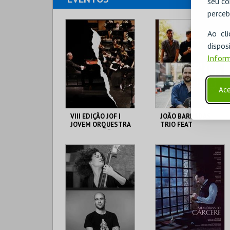
seu co
perceb
Ao cl
disp
Inform
Ace
VIII EDIÇÃO JOF |
JOÃO BARRADAS
JOVEM ORQUESTRA
TRIO FEAT
DE FAMALICÃO
JONATHAN
KREISBERG
CASA DAS ARTES
CASA DAS ARTES
FAMALICÃO
FAMALICÃO
MAIS INFO
MAIS INFO
COMPRAR
COMPRAR