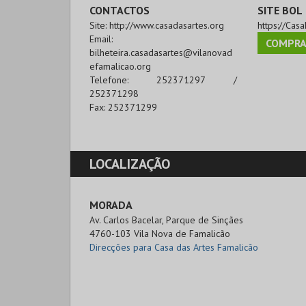
CONTACTOS
SITE BOL
Site:
http://www.casadasartes.org
https://Cas
Email:
COMPRA
bilheteira.casadasartes@vilanovad
efamalicao.org
Telefone:
252371297 /
252371298
Fax:
252371299
LOCALIZAÇÃO
MORADA
Av. Carlos Bacelar, Parque de Sinçães

4760-103 Vila Nova de Famalicão
Direcções para Casa das Artes Famalicão