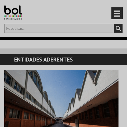
Olá,
iniciar sessão
PT
0
CARRINHO
ENTIDADES ADERENTES
EVENTOS
CARTÕES
PRODUTOS