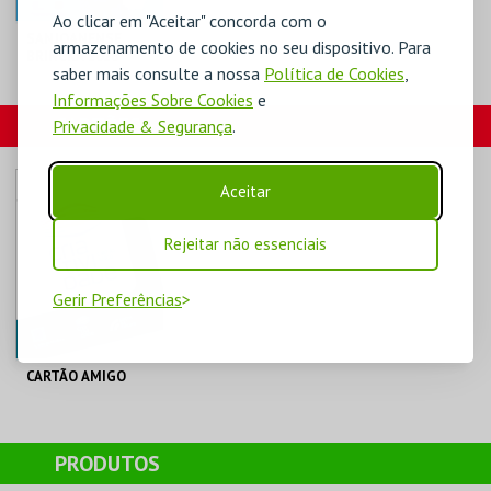
Ao clicar em "Aceitar" concorda com o
SANJOANENSE
armazenamento de cookies no seu dispositivo. Para
BRINCKA 2026
saber mais consulte a nossa
Política de Cookies
,
Informações Sobre Cookies
e
OLIVA CREATIVE
CARTÕES
Privacidade & Segurança
.
FACTORY
MAIS INFO
Aceitar
COMPRAR
Rejeitar não essenciais
Gerir Preferências
CARTÃO AMIGO
C. M. S. JOÃO DA
MADEIRA
PRODUTOS
AQUISIÇÃO