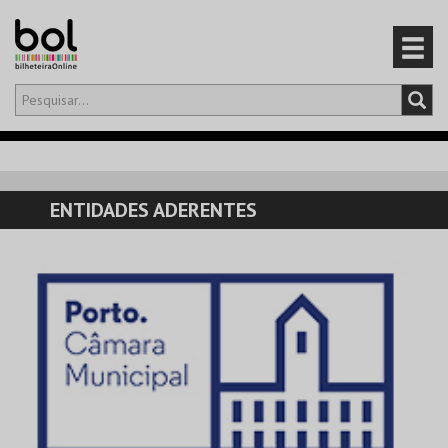
Olá,
iniciar sessão
PT
0
CARRINHO
ENTIDADES ADERENTES
EVENTOS
CARTÕES
PRODUTOS