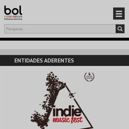
Olá,
iniciar sessão
PT
0
CARRINHO
ENTIDADES ADERENTES
EVENTOS
CARTÕES
PRODUTOS