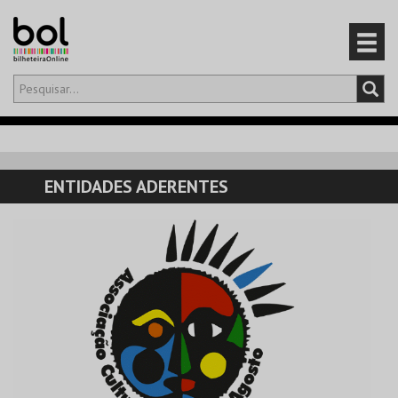
Olá,
iniciar sessão
PT
0
CARRINHO
ENTIDADES ADERENTES
EVENTOS
CARTÕES
PRODUTOS