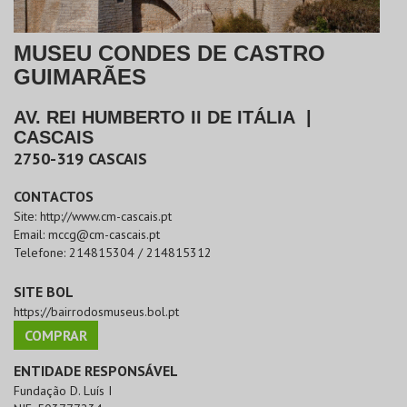
MUSEU CONDES DE CASTRO
GUIMARÃES
AV. REI HUMBERTO II DE ITÁLIA
|
CASCAIS
2750-319
CASCAIS
CONTACTOS
Site:
http://www.cm-cascais.pt
Email:
mccg@cm-cascais.pt
Telefone:
214815304 / 214815312
SITE BOL
https://bairrodosmuseus.bol.pt
COMPRAR
ENTIDADE RESPONSÁVEL
Fundação D. Luís I