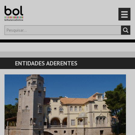
Olá,
iniciar sessão
PT
0
CARRINHO
ENTIDADES ADERENTES
EVENTOS
CARTÕES
PRODUTOS