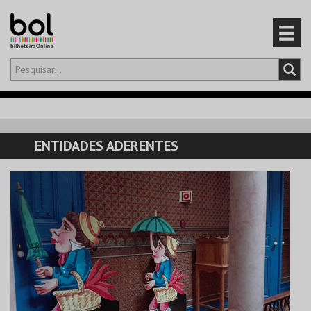
Olá,
iniciar sessão
PT
0
CARRINHO
ENTIDADES ADERENTES
EVENTOS
CARTÕES
PRODUTOS