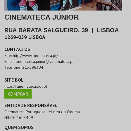
CINEMATECA JÚNIOR
RUA BARATA SALGUEIRO, 39
|
LISBOA
1269-059
LISBOA
CONTACTOS
Site:
http://www.cinemateca.pt/
Email:
cinemateca.junior@cinemateca.pt
Telefone:
213596304
SITE BOL
https://cinemateca.bol.pt
COMPRAR
ENTIDADE RESPONSÁVEL
Cinemateca Portuguesa - Museu do Cinema
NIF:
501603409
QUEM SOMOS