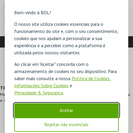
cinema) serão realizadas na sede da Cinemateca (em Lisboa) e
no ANIM (Arquivo Nacional das Imagens em Movimento - em
Bem-vindo à BOL!
Bucelas). Consulte o programa no nosso site:
https://www.cinemateca.pt/Cinemateca-Junior.aspx
O nosso site utiliza cookies essenciais para o
funcionamento do site e, com o seu consentimento,
cookies que nos ajudam a personalizar a sua
LOCALIZAÇÃO
experiência e a perceber como a plataforma é
utilizada pelos nossos visitantes.
MORADA
Ao clicar em "Aceitar" concorda com o
Rua Barata Salgueiro, 39

armazenamento de cookies no seu dispositivo. Para
1269-059 Lisboa
saber mais consulte a nossa
Política de Cookies
,
Direcções para Cinemateca Júnior
Informações Sobre Cookies
e
TRANSPORTES PÚBLICOS
Privacidade & Segurança
.
Metropolitano: Avenida (Linha Azul), Marquês de Pombal (Linhas Amarela
e Azul)
Aceitar
Rejeitar não essenciais