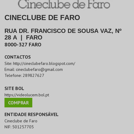
CINECLUBE DE FARO
RUA DR. FRANCISCO DE SOUSA VAZ, Nº
28 A
|
FARO
8000-327
FARO
CONTACTOS
Site:
http://cineclubefaro.blogspot.com/
Email:
cineclubefaro@gmail.com
Telefone:
289827627
SITE BOL
https://videolucem.bol.pt
COMPRAR
ENTIDADE RESPONSÁVEL
Cineclube de Faro
NIF:
501257705