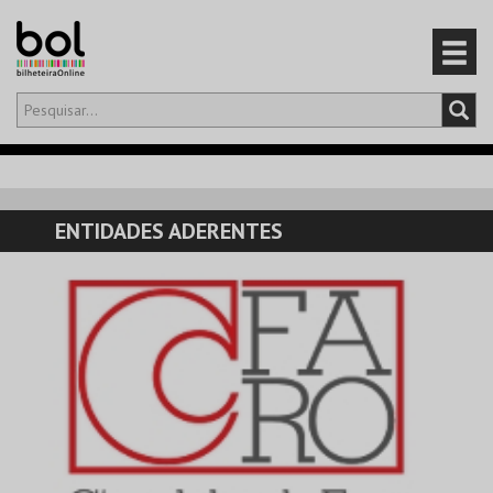
Olá,
iniciar sessão
PT
0
CARRINHO
ENTIDADES ADERENTES
EVENTOS
CARTÕES
PRODUTOS