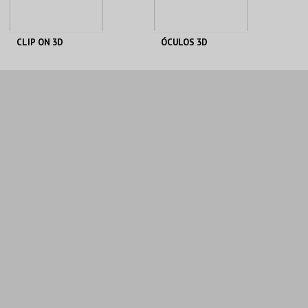
CLIP ON 3D
ÓCULOS 3D
CINEBOX
CINEBOX
MAIS INFO
MAIS INFO
COMPRAR
COMPRAR