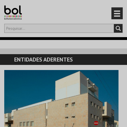
Olá,
iniciar sessão
PT
0
CARRINHO
ENTIDADES ADERENTES
EVENTOS
CARTÕES
PRODUTOS