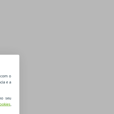
, com o
cia e a
no seu
Cookies
,