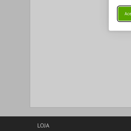
Ace
LOJA