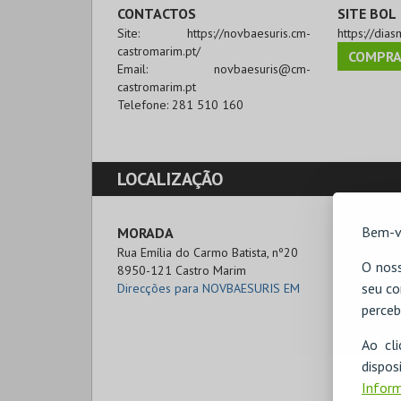
CONTACTOS
SITE BOL
Site:
https://novbaesuris.cm-
https://dias
castromarim.pt/
COMPRA
Email:
novbaesuris@cm-
castromarim.pt
Telefone:
281 510 160
LOCALIZAÇÃO
Bem-v
MORADA
Rua Emília do Carmo Batista, nº20

O noss
8950-121 Castro Marim
seu co
Direcções para NOVBAESURIS EM
perceb
Ao cl
disp
Inform