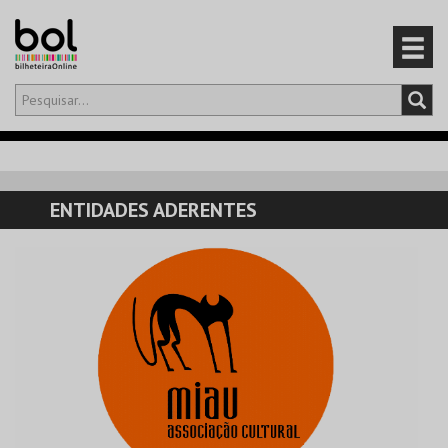
Olá,
iniciar sessão
PT
0
CARRINHO
ENTIDADES ADERENTES
EVENTOS
CARTÕES
PRODUTOS