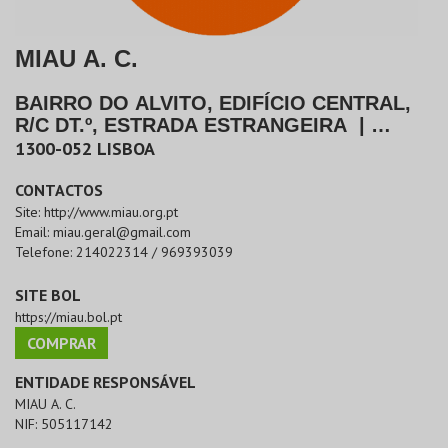
MIAU A. C.
BAIRRO DO ALVITO, EDIFÍCIO CENTRAL,
R/C DT.º, ESTRADA ESTRANGEIRA
|
LISBOA
1300-052
LISBOA
CONTACTOS
Site:
http://www.miau.org.pt
Email:
miau.geral@gmail.com
Telefone:
214022314 / 969393039
SITE BOL
https://miau.bol.pt
COMPRAR
ENTIDADE RESPONSÁVEL
MIAU A. C.
NIF:
505117142