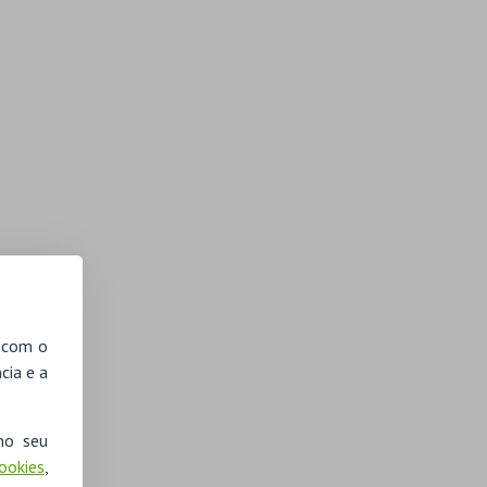
, com o
cia e a
no seu
Cookies
,