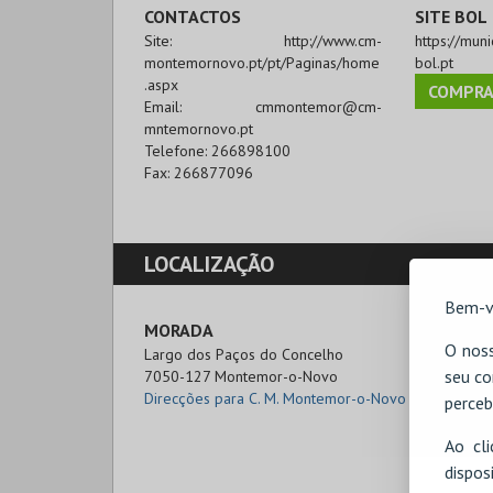
CONTACTOS
SITE BOL
Site:
http://www.cm-
https://mun
montemornovo.pt/pt/Paginas/home
bol.pt
.aspx
COMPRA
Email:
cmmontemor@cm-
mntemornovo.pt
Telefone:
266898100
Fax:
266877096
LOCALIZAÇÃO
Bem-v
MORADA
O noss
Largo dos Paços do Concelho

seu co
7050-127 Montemor-o-Novo
Direcções para C. M. Montemor-o-Novo
perceb
Ao cl
disp