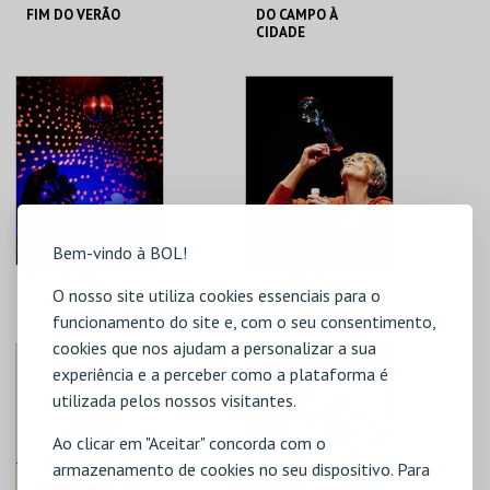
FIM DO VERÃO
DO CAMPO À
CIDADE
LU.CA -TEATRO LUÍS
LU.CA -TEATRO LUÍS
CAMÕES
CAMÕES
MAIS INFO
MAIS INFO
COMPRAR
COMPRAR
Bem-vindo à BOL!
DOIS RATOS
CONTOS DE
O nosso site utiliza cookies essenciais para o
ANIMAIS E OUTROS
QUE TAIS
funcionamento do site e, com o seu consentimento,
cookies que nos ajudam a personalizar a sua
LU.CA -TEATRO LUÍS
LU.CA -TEATRO LUÍS
CAMÕES
CAMÕES
experiência e a perceber como a plataforma é
utilizada pelos nossos visitantes.
MAIS INFO
MAIS INFO
Ao clicar em "Aceitar" concorda com o
armazenamento de cookies no seu dispositivo. Para
COMPRAR
COMPRAR