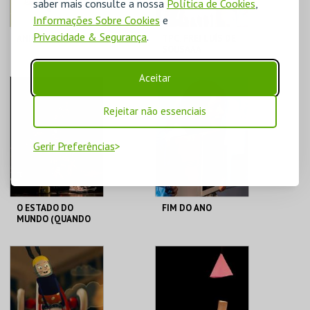
saber mais consulte a nossa
Política de Cookies
,
Informações Sobre Cookies
e
Privacidade & Segurança
.
ANIMALÂNDIA
TPC: FREI LUÍS DE
SOUSAAA
Aceitar
LU.CA -TEATRO LUÍS
LU.CA -TEATRO LUÍS
CAMÕES
CAMÕES
Rejeitar não essenciais
MAIS INFO
MAIS INFO
Gerir Preferências
COMPRAR
COMPRAR
O ESTADO DO
FIM DO ANO
MUNDO (QUANDO
ACORDAS)
LU.CA -TEATRO LUÍS
LU.CA -TEATRO LUÍS
CAMÕES
CAMÕES
MAIS INFO
MAIS INFO