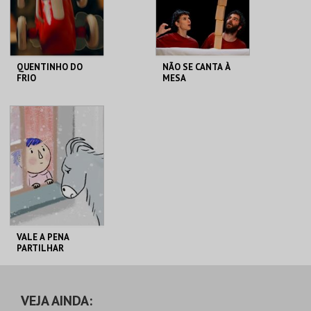
COMPRAR
COMPRAR
QUENTINHO DO
NÃO SE CANTA À
FRIO
MESA
LU.CA -TEATRO LUÍS
LU.CA -TEATRO LUÍS
CAMÕES
CAMÕES
MAIS INFO
MAIS INFO
COMPRAR
COMPRAR
VALE A PENA
PARTILHAR
LU.CA -TEATRO LUÍS
CAMÕES
VEJA AINDA: