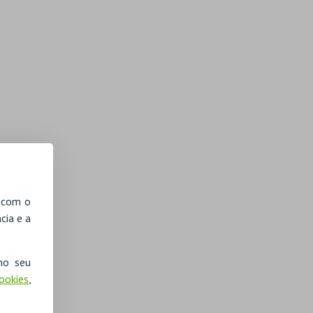
, com o
cia e a
no seu
Cookies
,