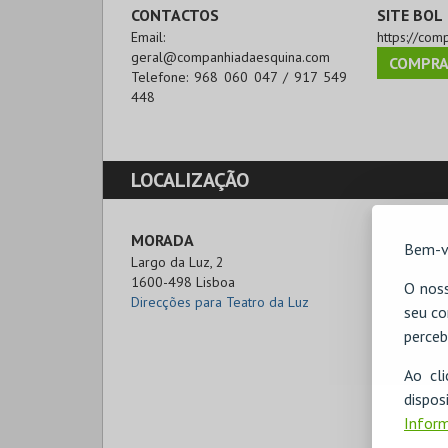
CONTACTOS
SITE BOL
Email:
https://com
geral@companhiadaesquina.com
COMPRA
Telefone:
968 060 047 / 917 549
448
LOCALIZAÇÃO
MORADA
Bem-v
Largo da Luz, 2

1600-498 Lisboa
O noss
Direcções para Teatro da Luz
seu co
perceb
Ao cl
disp
Inform