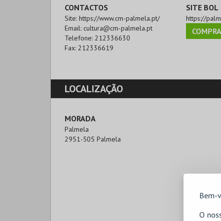
CONTACTOS
SITE BOL
Site:
https://www.cm-palmela.pt/
https://palm
Email:
cultura@cm-palmela.pt
COMPRA
Telefone:
212336630
Fax:
212336619
LOCALIZAÇÃO
MORADA
Palmela

2951-505 Palmela
Bem-v
O noss