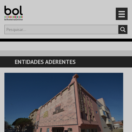
Olá,
iniciar sessão
PT
0
CARRINHO
ENTIDADES ADERENTES
EVENTOS
CARTÕES
PRODUTOS