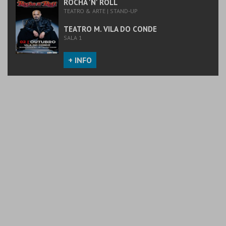
ROCHA 'N' ROLL
TEATRO & ARTE | STAND-UP
TEATRO M. VILA DO CONDE
SALA 1
+ INFO