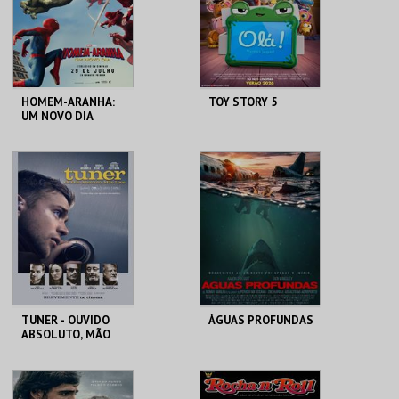
HOMEM-ARANHA:
TOY STORY 5
UM NOVO DIA
TEATRO M. VILA DO
TEATRO M. VILA DO
CONDE
CONDE
MAIS INFO
MAIS INFO
COMPRAR
COMPRAR
TUNER - OUVIDO
ÁGUAS PROFUNDAS
ABSOLUTO, MÃO
LEVE
TEATRO M. VILA DO
TEATRO M. VILA DO
CONDE
CONDE