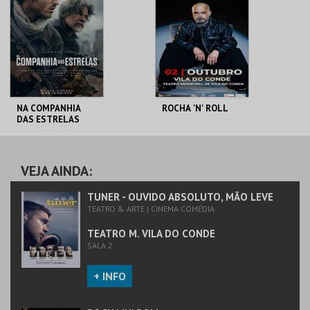
MAIS INFO
MAIS INFO
COMPRAR
COMPRAR
NA COMPANHIA
ROCHA 'N' ROLL
DAS ESTRELAS
TEATRO M. VILA DO
TEATRO M. VILA DO
CONDE
CONDE
VEJA AINDA:
MAIS INFO
MAIS INFO
TUNER - OUVIDO ABSOLUTO, MÃO LEVE
TEATRO & ARTE | CINEMA COMÉDIA
COMPRAR
COMPRAR
TEATRO M. VILA DO CONDE
SALA 2
+ INFO