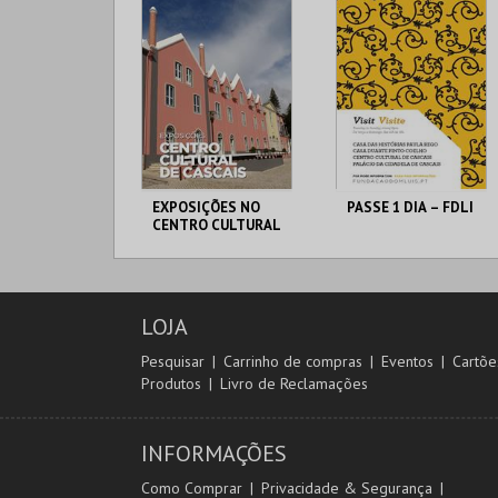
EXPOSIÇÕES NO
PASSE 1 DIA – FDLI
CENTRO CULTURAL
DE CASCAIS
CENTRO CULTURAL
CENTRO CULTURAL
CASCAIS
CASCAIS
LOJA
MAIS INFO
MAIS INFO
Pesquisar
Carrinho de compras
Eventos
Cartõe
Produtos
Livro de Reclamações
COMPRAR
COMPRAR
INFORMAÇÕES
Como Comprar
Privacidade & Segurança