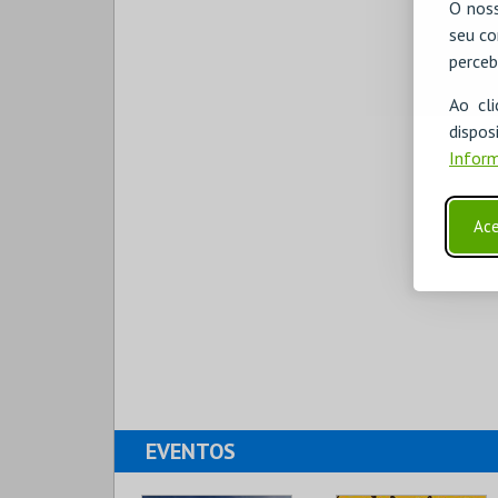
O noss
seu co
perceb
Ao cl
disp
Inform
Ace
EVENTOS