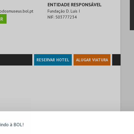
ENTIDADE RESPONSÁVEL
rrodosmuseus.bol.pt
Fundação D. Luís I
NIF:
503777234
R
RESERVAR HOTEL
ALUGAR VIATURA
indo à BOL!