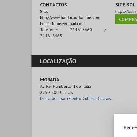
CONTACTOS
SITE BOL
Site:
https://bai
http://www.fundacaodomluis.com
COMPRA
Email:
fdluis@gmail.com
Telefone:
214815660 /
214815665
LOCALIZAÇÃO
MORADA
Av. Rei Humberto II de Itália

2750-800 Cascais
Direcções para Centro Cultural Cascais
Bem-v