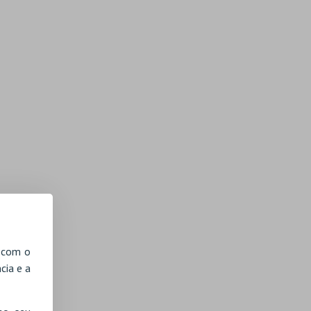
, com o
cia e a