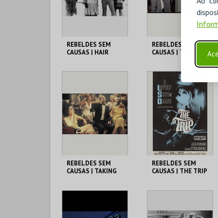
Ao cl
COMPRAR
COMPRAR
disp
Inform
REBELDES SEM
REBELDES SEM
CAUSAS | HAIR
CAUSAS | THE
Ace
TROUBLE WITH
ANGELS
CINEMATECA
CINEMATECA
MAIS INFO
MAIS INFO
COMPRAR
COMPRAR
REBELDES SEM
REBELDES SEM
CAUSAS | TAKING
CAUSAS | THE TRIP
OFF
(DIRECTOR'S CUT)
CINEMATECA
CINEMATECA