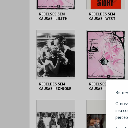
REBELSES SEM
REBELDES SEM
CAUSAS | LILITH
CAUSAS | WEST
SIDE STORY
CINEMATECA
CINEMATECA
MAIS INFO
MAIS INFO
COMPRAR
REBELDES SEM
REBELSES SEM
CAUSAS | BONJOUR
CAUSAS | LILITH
Bem-v
TRISTESSE
CINEMATECA
CINEMATECA
O noss
seu co
perceb
MAIS INFO
MAIS INFO