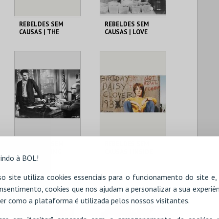
REBELDES SEM
REBELDES SEM
CAUSAS | THE
CAUSAS | LOVE
BLACKBOARD
WITH THE PROPER
JUNGLE
STRANGER
CINEMATECA
CINEMATECA
MAIS INFO
MAIS INFO
COMPRAR
COMPRAR
REBELDES SEM
REBELDES SEM
CAUSAS | KING
CAUSAS | INSIDE
indo à BOL!
CREOLE
DAISY CLOVER
CINEMATECA
CINEMATECA
o site utiliza cookies essenciais para o funcionamento do site e
nsentimento, cookies que nos ajudam a personalizar a sua experiên
er como a plataforma é utilizada pelos nossos visitantes.
MAIS INFO
MAIS INFO