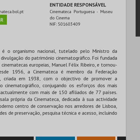
ENTIDADE RESPONSÁVEL
mateca.bol.pt
Cinemateca Portuguesa - Museu
do Cinema
R
NIF:
501603409
é o organismo nacional, tutelado pelo Ministro da
 divulgação do património cinematográfico. Foi fundada
 cinematecas europeias, Manuel Félix Ribeiro, e tornou-
esde 1956, a Cinemateca é membro da Federação
F), criada em 1938, com o objectivo de promover a
o cinematográfico, conjugando os esforços dos mais
actualmente com mais de 150 afiliados de 77 países.
ala própria da Cinemateca, dedicada à sua actividade
oderno centro de conservação nos arredores de Lisboa,
es de preservação, pesquisa técnica e acesso, incluindo