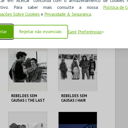
icar em "Aceitar" concorda com o armazenamento de cookies 
COMPRAR
COMPRAR
ositivo. Para saber mais consulte a nossa
Política de 
ações Sobre Cookies
e
Privacidade & Segurança
.
REBELDES SEM
REBELDES SEM
CAUSAS | INSIDE
CAUSAS | THE
itar
Rejeitar não essenciais
Gerir Preferências
DAISY CLOVER
GRADUATE
CINEMATECA
CINEMATECA
MAIS INFO
MAIS INFO
COMPRAR
COMPRAR
REBELDES SEM
REBELDES SEM
CAUSAS | THE LAST
CAUSAS | HAIR
PICTURE SHOW
CINEMATECA
CINEMATECA