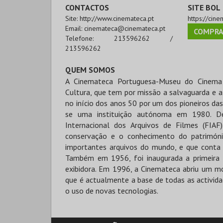
CONTACTOS
SITE BOL
Site:
http://www.cinemateca.pt
https://cine
Email:
cinemateca@cinemateca.pt
COMPRA
Telefone:
213596262 /
213596262
QUEM SOMOS
A Cinemateca Portuguesa-Museu do Cinema 
Cultura, que tem por missão a salvaguarda e a
no início dos anos 50 por um dos pioneiros das
se uma instituição autónoma em 1980. D
Internacional dos Arquivos de Filmes (FIA
conservação e o conhecimento do patrimóni
importantes arquivos do mundo, e que conta 
Também em 1956, foi inaugurada a primeira s
exibidora. Em 1996, a Cinemateca abriu um m
que é actualmente a base de todas as actividad
o uso de novas tecnologias.